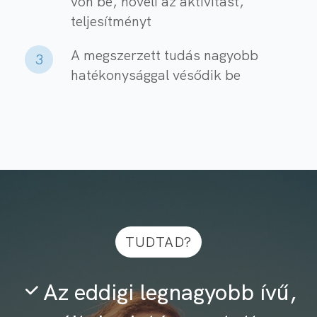
von be, növeli az aktivitást,
teljesítményt
A megszerzett tudás nagyobb
3
hatékonysággal vésődik be
TUDTAD?
Az eddigi legnagyobb ívű,