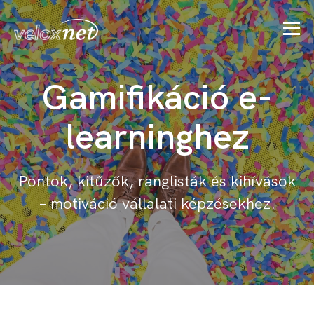
Gamifikáció e-
learninghez
Pontok, kitűzők, ranglisták és kihívások
– motiváció vállalati képzésekhez.