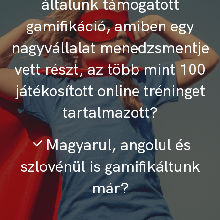
általunk támogatott
gamifikáció, amiben egy
nagyvállalat menedzsmentje
vett részt, az több mint 100
játékosított online tréninget
tartalmazott?
Magyarul, angolul és
szlovénül is gamifikáltunk
már?