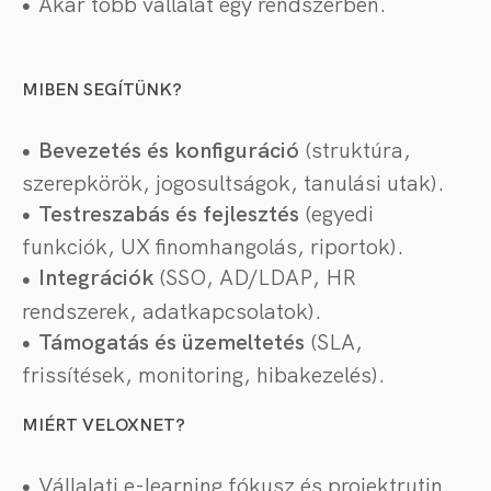
Akár több vállalat egy rendszerben.
MIBEN SEGÍTÜNK?
Bevezetés és konfiguráció
(struktúra,
szerepkörök, jogosultságok, tanulási utak).
Testreszabás és fejlesztés
(egyedi
funkciók, UX finomhangolás, riportok).
Integrációk
(SSO, AD/LDAP, HR
rendszerek, adatkapcsolatok).
Támogatás és üzemeltetés
(SLA,
frissítések, monitoring, hibakezelés).
MIÉRT VELOXNET?
Vállalati e-learning fókusz és projektrutin.